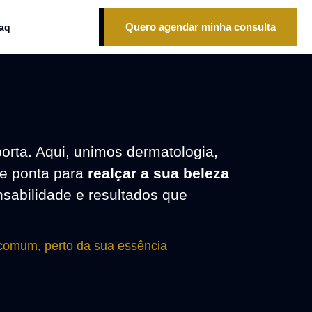
Quero agendar minha consulta
aq
porta. Aqui, unimos dermatologia,
Sua imagem é sua
 de ponta para
realçar a sua beleza
sabilidade e resultados que
linguagem.
 comum, perto da sua essência