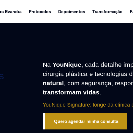
ra Evandra
Protocolos
Depoimentos
Transformação
F
Na
YouNique
, cada detalhe im
s
A imagem fala antes do
cirurgia plástica e tecnologias
natural
, com segurança, respon
currículo.
transformam vidas
.
YouNique Signature:
longe da clínica
Quero agendar minha consulta