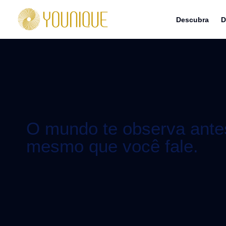
Descubra
D
O mundo te observa ante
mesmo que você fale.